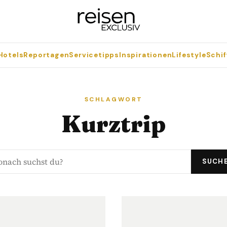
Hotels
Reportagen
Servicetipps
Inspirationen
Lifestyle
Schif
SCHLAGWORT
Kurztrip
SUCH