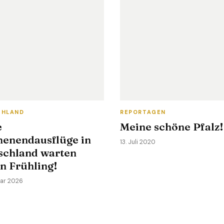
CHLAND
REPORTAGEN
e
Meine schöne Pfalz!
enendausflüge in
13. Juli 2020
schland warten
n Frühling!
uar 2026