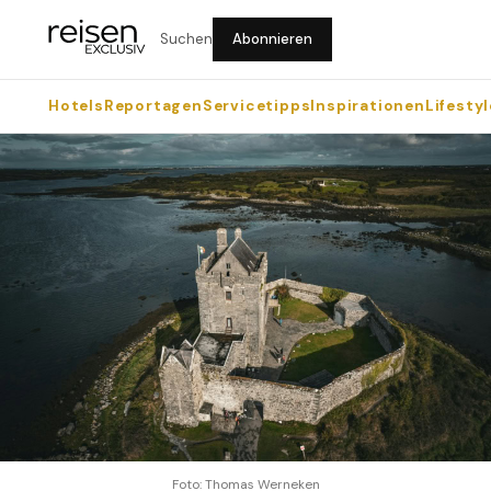
Suchen
Abonnieren
Hotels
Reportagen
Servicetipps
Inspirationen
Lifestyl
Foto: Thomas Werneken