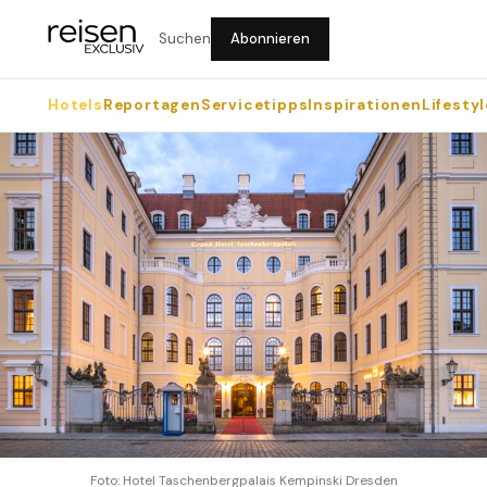
Suchen
Abonnieren
Hotels
Reportagen
Servicetipps
Inspirationen
Lifestyl
Foto: Hotel Taschenbergpalais Kempinski Dresden