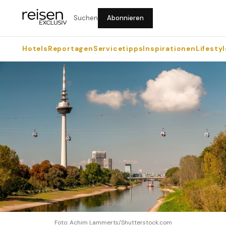
Suchen
Abonnieren
Hotels
Reportagen
Servicetipps
Inspirationen
Lifestyl
Foto: Achim Lammerts/Shutterstock.com