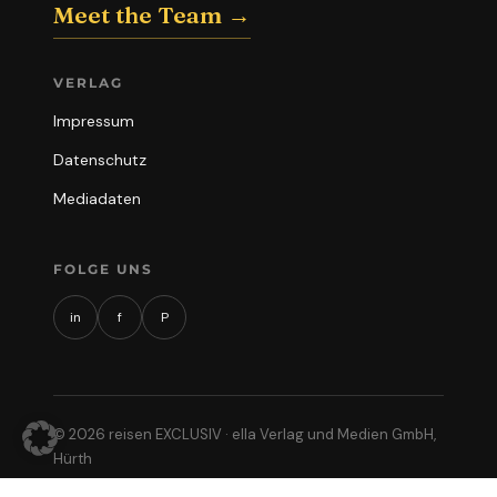
Meet the Team →
VERLAG
Impressum
Datenschutz
Mediadaten
FOLGE UNS
in
f
P
© 2026 reisen EXCLUSIV · ella Verlag und Medien GmbH,
Hürth