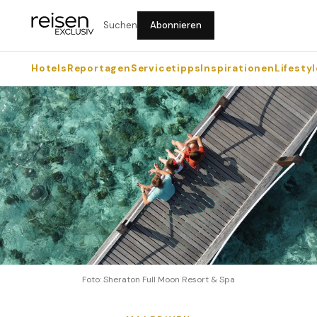
Suchen
Abonnieren
Hotels
Reportagen
Servicetipps
Inspirationen
Lifestyl
Foto: Sheraton Full Moon Resort & Spa