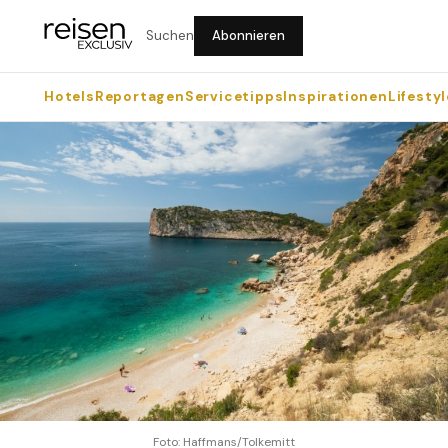
Suchen
Abonnieren
Hotels
Reportagen
Servicetipps
Inspirationen
Lifestyl
Foto: Haffmans/Tolkemitt