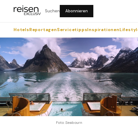
Suchen
Abonnieren
Hotels
Reportagen
Servicetipps
Inspirationen
Lifestyl
Foto: Seabourn