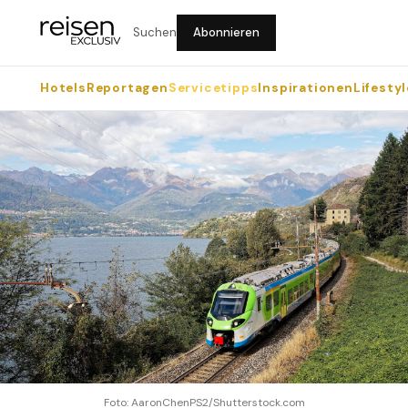
Suchen
Abonnieren
Hotels
Reportagen
Servicetipps
Inspirationen
Lifestyl
Foto: AaronChenPS2/Shutterstock.com