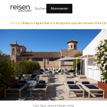
Suchen
Abonnieren
Hotels
Reportagen
Servicetipps
Inspirationen
Lifestyl
Foto: Sant Jaume Design Hotel