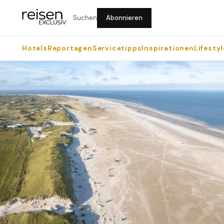
Suchen
Abonnieren
Hotels
Reportagen
Servicetipps
Inspirationen
Lifestyl