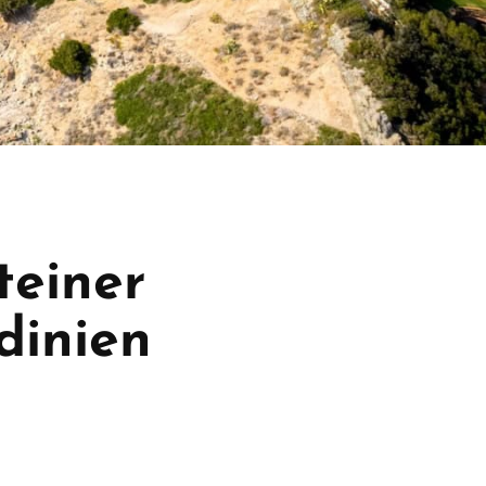
teiner
dinien