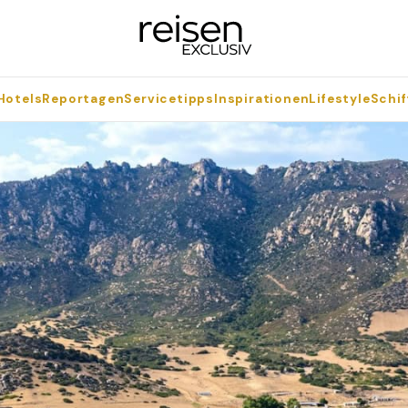
Hotels
Reportagen
Servicetipps
Inspirationen
Lifestyle
Schif