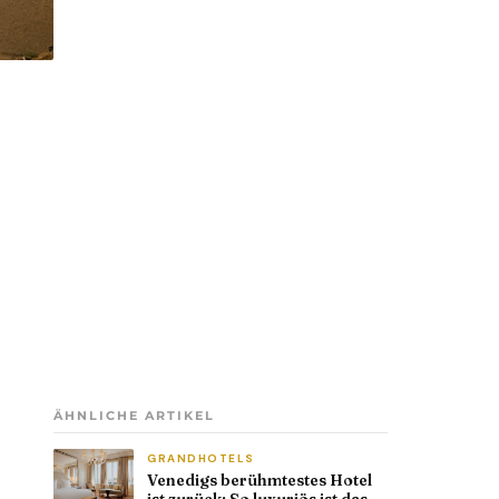
ÄHNLICHE ARTIKEL
GRANDHOTELS
Venedigs berühmtestes Hotel
ist zurück: So luxuriös ist das