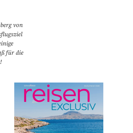
sberg von
flugsziel
einige
ß für die
b!