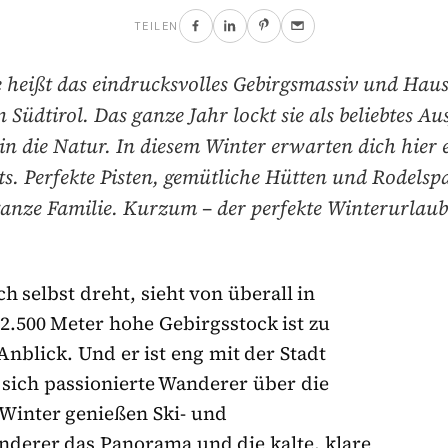
TEILEN
e heißt das eindrucksvolles Gebirgsmassiv und Hau
n Südtirol. Das ganze Jahr lockt sie als beliebtes Aus
in die Natur. In diesem Winter erwarten dich hier 
ts. Perfekte Pisten, gemütliche Hütten und Rodelspa
anze Familie. Kurzum – der perfekte Winterurlau
h selbst dreht, sieht von überall in
 2.500 Meter hohe Gebirgsstock ist zu
nblick. Und er ist eng mit der Stadt
ich passionierte Wanderer über die
Winter genießen Ski- und
derer das Panorama und die kalte, klare