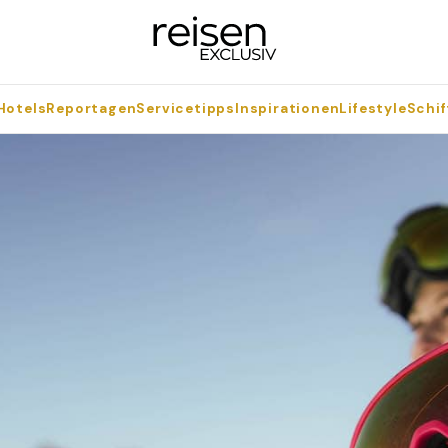
Hotels
Reportagen
Servicetipps
Inspirationen
Lifestyle
Schif