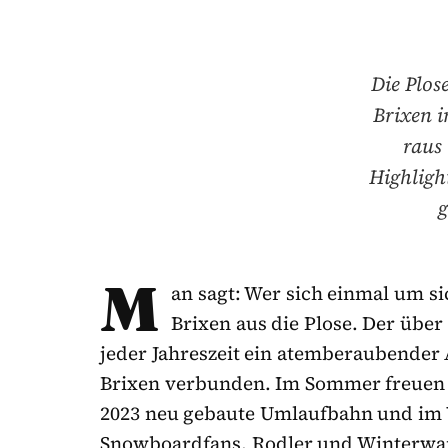
Die Plos
Brixen i
raus 
Highligh
g
M
an sagt: Wer sich einmal um sic
Brixen aus die Plose. Der über
jeder Jahreszeit ein atemberaubender A
Brixen verbunden. Im Sommer freuen s
2023 neu gebaute Umlaufbahn und im 
Snowboardfans, Rodler und Winterwan