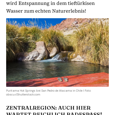
wird Entspannung in dem tieftürkisen
Wasser zum echten Naturerlebnis!
Puritama Hot Springs bei San Pedro de Atacama in Chile I Foto:
obscur/Shutterstock.com
ZENTRALREGION: AUCH HIER
WARTET REICHLICH BADESPASS!