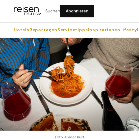
Suchen
Abonnieren
Hotels
Reportagen
Servicetipps
Inspirationen
Lifestyl
Foto: Ahmet Kurt