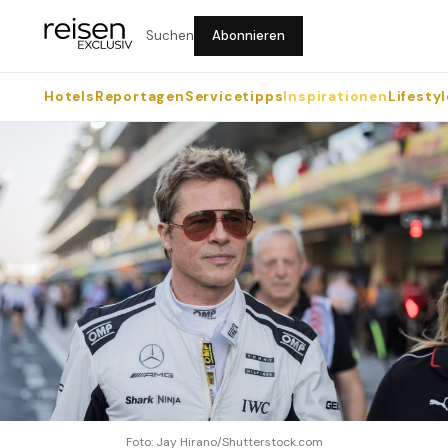
Suchen
Abonnieren
Hotels
Reportagen
Servicetipps
Inspirationen
Lifestyl
Foto: Jay Hirano/Shutterstock.com