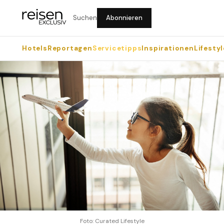
Suchen
Abonnieren
Hotels
Reportagen
Servicetipps
Inspirationen
Lifestyl
Foto: Curated Lifestyle