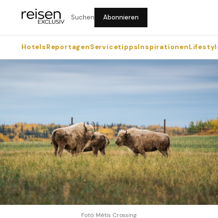
Suchen
Abonnieren
Hotels
Reportagen
Servicetipps
Inspirationen
Lifestyl
Foto: Métis Crossing