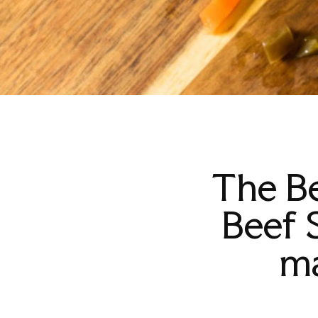
The Be
Beef 
ma