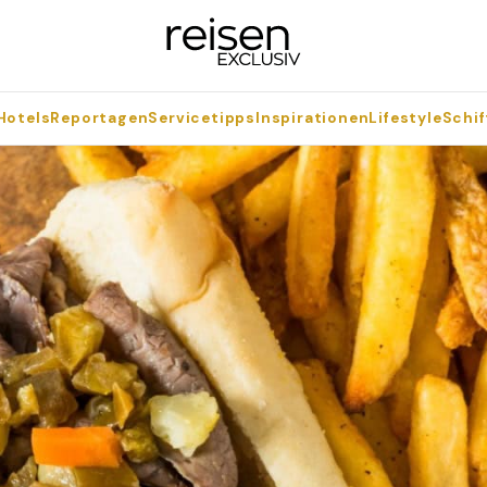
Hotels
Reportagen
Servicetipps
Inspirationen
Lifestyle
Schif