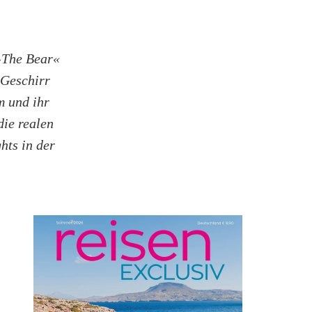
 »The Bear«
 Geschirr
m und ihr
die realen
hts in der