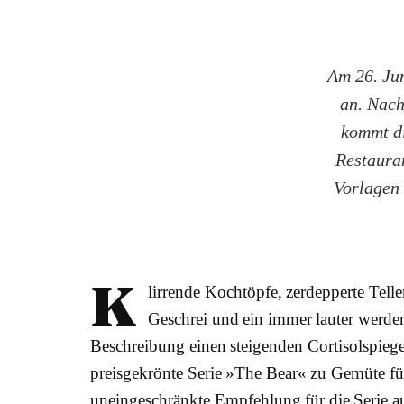
Am 26. Jun
an. Nach
kommt di
Restauran
Vorlagen 
K
lirrende Kochtöpfe, zerdepperte Teller
Geschrei und ein immer lauter werde
Beschreibung einen steigenden Cortisolspiegel f
preisgekrönte Serie »The Bear« zu Gemüte führ
uneingeschränkte Empfehlung für die Serie aus