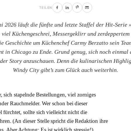
TEILEN
i 2026 läuft die fünfte und letzte Staffel der Hit-Serie
 viel Küchengeschrei, Messergeklirr und zerdeppertem
e Geschichte um Küchenchef Carmy Berzatto sein Tea
t in Chicago zu Ende. Grund genug, sich noch einmal 
der Story anzuschauen. Denn die kulinarischen Highlig
Windy City gibt’s zum Glück auch weiterhin.
, sich stapelnde Bestellungen, viel zorniges
nder Rauchmelder. Wer schon bei dieser
ürchtet, sollte sich vielleicht nicht die
en. (An dieser Stelle spricht die Redaktion ihre
. Aber Achtung: Es ist wirklich stressig!)