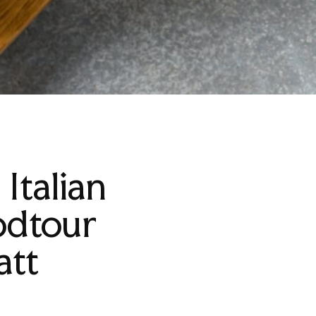
Italian
odtour
att