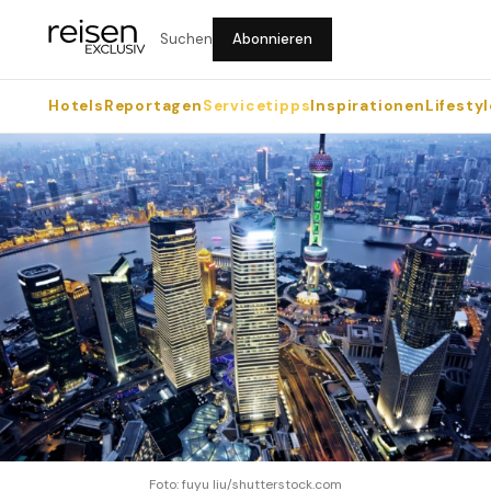
Suchen
Abonnieren
Hotels
Reportagen
Servicetipps
Inspirationen
Lifestyl
Foto: fuyu liu/shutterstock.com