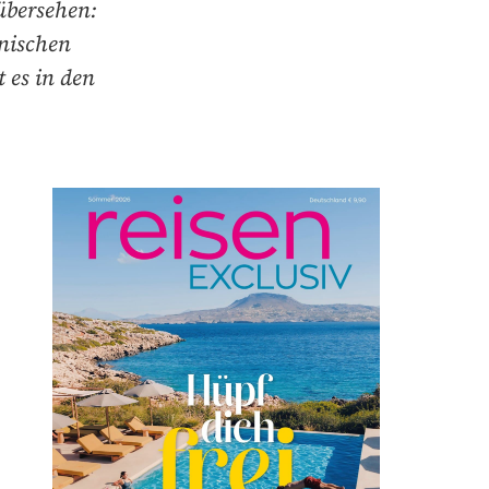
übersehen:
anischen
 es in den