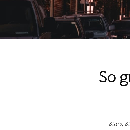
So g
Stars, 