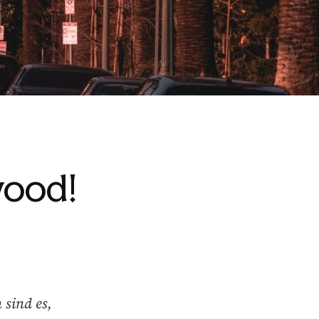
wood!
sind es,