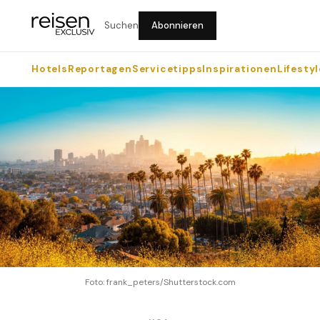
Suchen
Abonnieren
Hotels
Reportagen
Servicetipps
Inspirationen
Lifestyl
Foto: frank_peters/Shutterstock.com