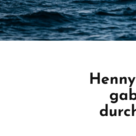
Henny 
gab
durc