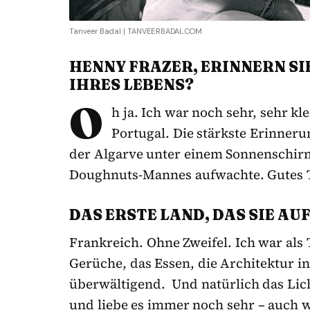
Tanveer Badal | TANVEERBADAL.COM
HENNY FRAZER, ERINNERN SIE
IHRES LEBENS?
O
h ja. Ich war noch sehr, sehr kl
Portugal. Die stärkste Erinneru
der Algarve unter einem Sonnenschirm
Doughnuts-Mannes aufwachte. Gutes
DAS ERSTE LAND, DAS SIE A
Frankreich. Ohne Zweifel. Ich war als
Gerüche, das Essen, die Architektur i
überwältigend. Und natürlich das Licht
und liebe es immer noch sehr – auch 