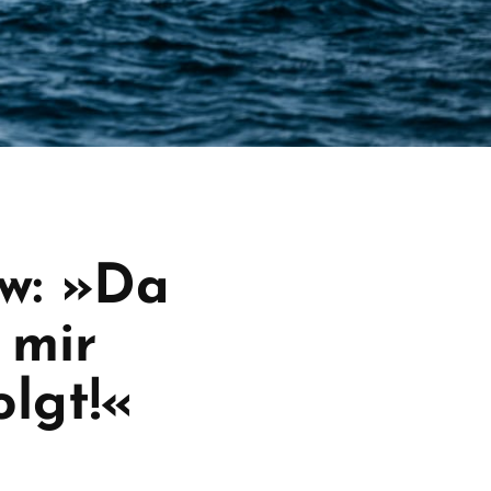
ew: »Da
 mir
lgt!«