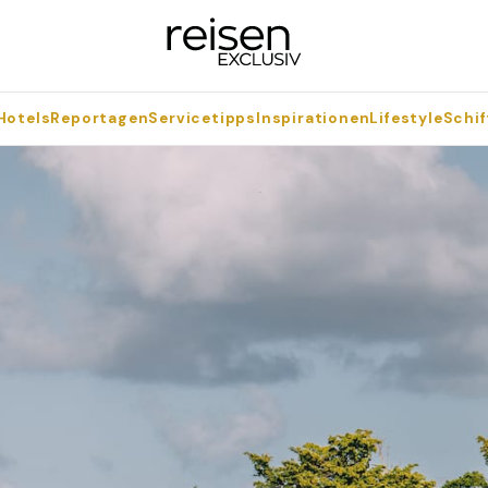
Hotels
Reportagen
Servicetipps
Inspirationen
Lifestyle
Schif