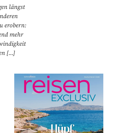
gen längst
anderen
zu erobern:
mend mehr
windigkeit
en […]