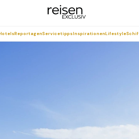
Hotels
Reportagen
Servicetipps
Inspirationen
Lifestyle
Schif