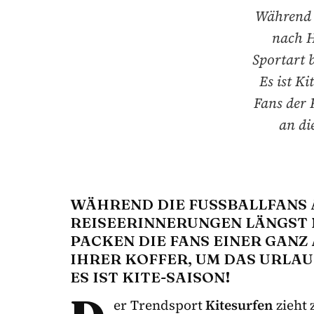
Während d
nach H
Sportart b
Es ist K
Fans der 
an di
WÄHREND DIE FUSSBALLFANS A
EISEERINNERUNGEN LÄNGST N
ACKEN DIE FANS EINER GANZ 
HRER KOFFER, UM DAS URLAUB
S IST KITE-SAISON!
er Trendsport
Kitesurfen
zieht