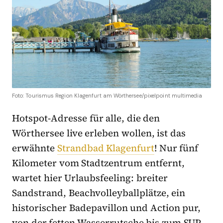
Foto: Tourismus Region Klagenfurt am Wörthersee/pixelpoint multimedia
Hotspot-Adresse für alle, die den
Wörthersee live erleben wollen, ist das
erwähnte
Strandbad Klagenfurt
! Nur fünf
Kilometer vom Stadtzentrum entfernt,
wartet hier Urlaubsfeeling: breiter
Sandstrand, Beachvolleyballplätze, ein
historischer Badepavillon und Action pur,
von der fetten Wasserrutsche bis zum SUP-