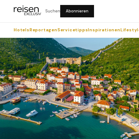
Suchen
Abonnieren
Hotels
Reportagen
Servicetipps
Inspirationen
Lifestyl