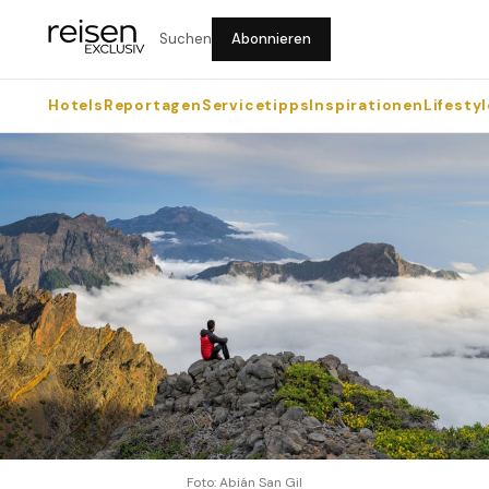
Suchen
Abonnieren
Hotels
Reportagen
Servicetipps
Inspirationen
Lifestyl
Foto: Abián San Gil