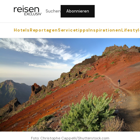
Suchen
Abonnieren
Hotels
Reportagen
Servicetipps
Inspirationen
Lifestyl
Foto: Christophe Cappelli/Shutterstock.com