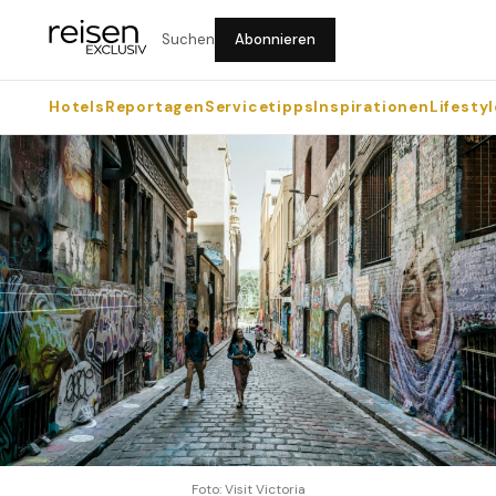
Suchen
Abonnieren
Hotels
Reportagen
Servicetipps
Inspirationen
Lifestyl
Foto: Visit Victoria