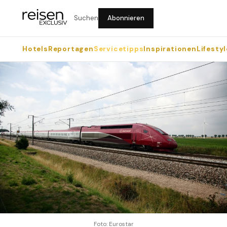
Suchen
Abonnieren
Hotels
Reportagen
Servicetipps
Inspirationen
Lifestyl
Foto: Eurostar