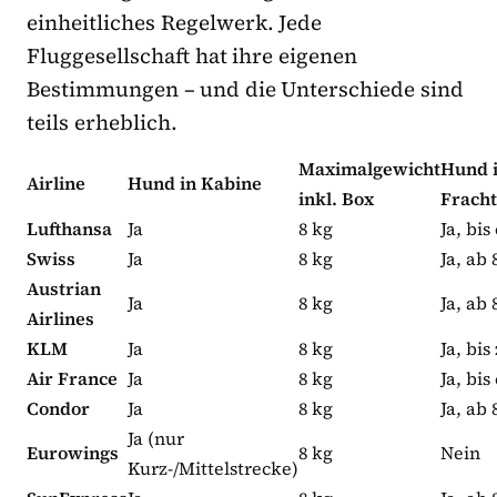
einheitliches Regelwerk. Jede
Fluggesellschaft hat ihre eigenen
Bestimmungen – und die Unterschiede sind
teils erheblich.
Maximalgewicht
Hund 
Airline
Hund in Kabine
inkl. Box
Frach
Lufthansa
Ja
8 kg
Ja, bis
Swiss
Ja
8 kg
Ja, ab 
Austrian
Ja
8 kg
Ja, ab 
Airlines
KLM
Ja
8 kg
Ja, bis
Air France
Ja
8 kg
Ja, bis
Condor
Ja
8 kg
Ja, ab 
Ja (nur
Eurowings
8 kg
Nein
Kurz-/Mittelstrecke)