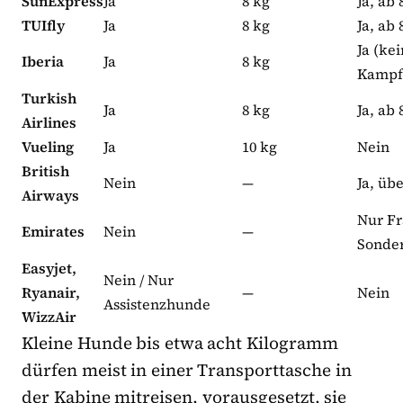
SunExpress
Ja
8 kg
Ja, ab 
TUIfly
Ja
8 kg
Ja, ab 
Ja (ke
Iberia
Ja
8 kg
Kampf
Turkish
Ja
8 kg
Ja, ab 
Airlines
Vueling
Ja
10 kg
Nein
British
Nein
—
Ja, üb
Airways
Nur Fr
Emirates
Nein
—
Sonde
Easyjet,
Nein / Nur
Ryanair,
—
Nein
Assistenzhunde
WizzAir
Kleine Hunde bis etwa acht Kilogramm
dürfen meist in einer Transporttasche in
der Kabine mitreisen, vorausgesetzt, sie