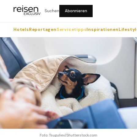
Suchen
Abonnieren
Hotels
Reportagen
Servicetipps
Inspirationen
Lifestyl
Foto: Tsuguliev/Shutterstock.com