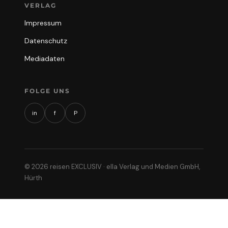
VERLAG
Impressum
Datenschutz
Mediadaten
FOLGE UNS
in
f
P
© 2026 reisen EXCLUSIV · ella Verlag und Medien GmbH,
Hürth