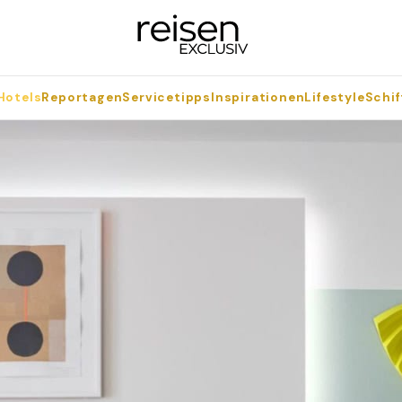
Hotels
Reportagen
Servicetipps
Inspirationen
Lifestyle
Schif