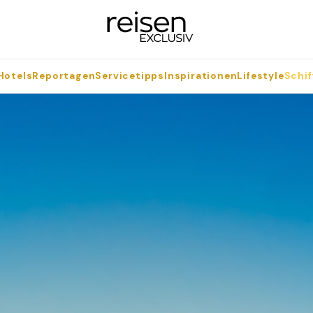
Hotels
Reportagen
Servicetipps
Inspirationen
Lifestyle
Schif