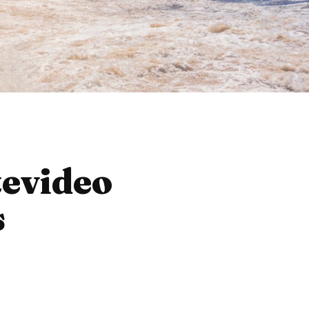
tevideo
s