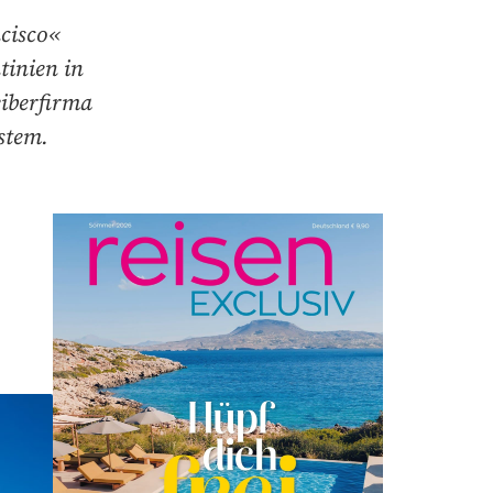
cisco«
inien in
iberfirma
stem.