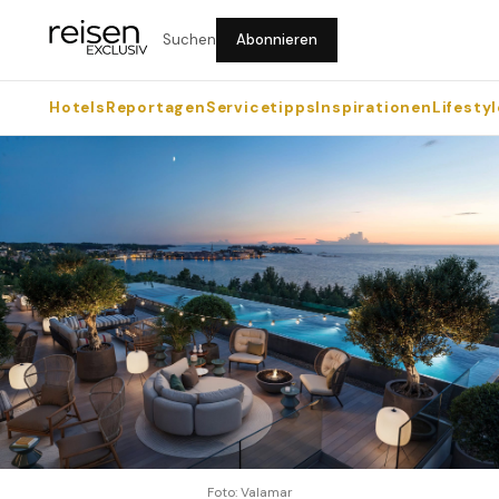
Suchen
Abonnieren
Hotels
Reportagen
Servicetipps
Inspirationen
Lifestyl
Foto: Valamar