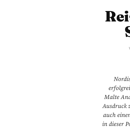
Rei
Nordis
erfolgr
Malte And
Ausdruck z
auch eine
in dieser 