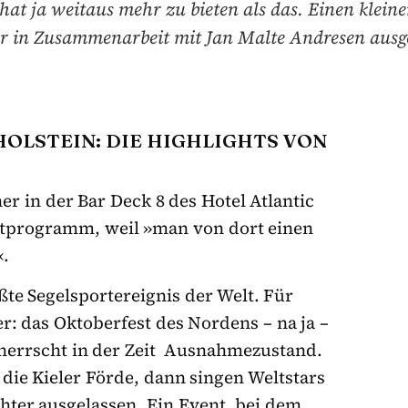
hat ja weitaus mehr zu bieten als das. Einen klein
r in Zusammenarbeit mit Jan Malte Andresen ausge
OLSTEIN: DIE HIGHLIGHTS VON
ner in der Bar Deck 8 des Hotel Atlantic
chtprogramm, weil »man von dort einen
«.
ßte Segelsportereignis der Welt. Für
: das Oktoberfest des Nordens – na ja –
 herrscht in der Zeit Ausnahmezustand.
die Kieler Förde, dann singen Weltstars
hter ausgelassen. Ein Event, bei dem