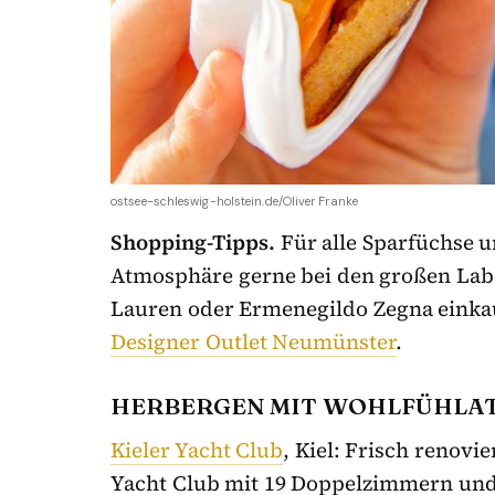
ostsee-schleswig-holstein.de/Oliver Franke
Shopping-Tipps.
Für alle Sparfüchse u
Atmosphäre gerne bei den großen Labe
Lauren oder Ermenegildo Zegna einkau
Designer Outlet Neumünster
.
HERBERGEN MIT WOHLFÜHLA
Kieler Yacht Club
, Kiel: Frisch renovi
Yacht Club mit 19 Doppelzimmern und