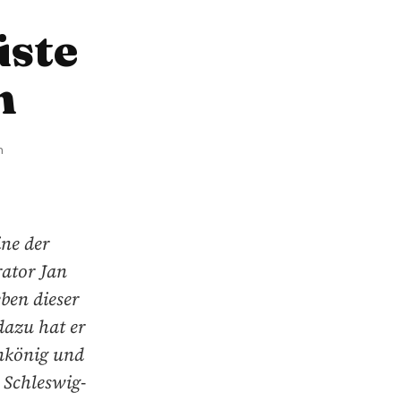
üste
n
n
ine der
ator Jan
ben dieser
dazu hat er
nkönig und
 Schleswig-