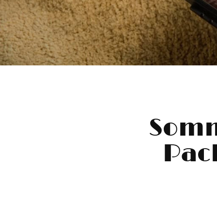
Somm
Pack