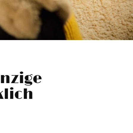
nzige
klich