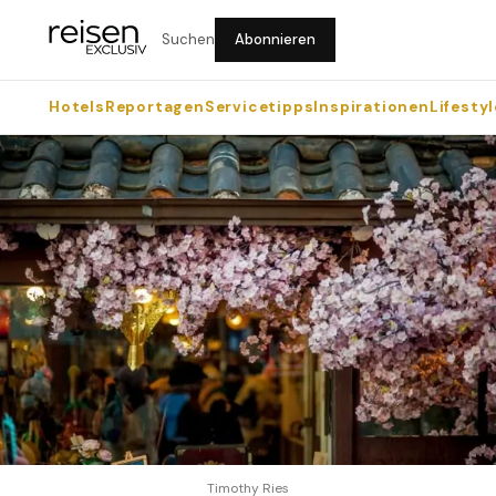
Suchen
Abonnieren
Hotels
Reportagen
Servicetipps
Inspirationen
Lifestyl
Timothy Ries