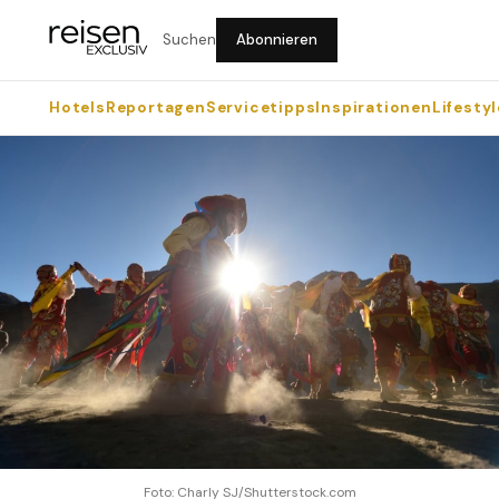
Suchen
Abonnieren
Hotels
Reportagen
Servicetipps
Inspirationen
Lifestyl
Foto: Charly SJ/Shutterstock.com