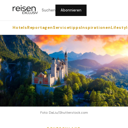
Suchen
Abonnieren
Hotels
Reportagen
Servicetipps
Inspirationen
Lifestyl
Foto: DaLiu/Shutterstock.com