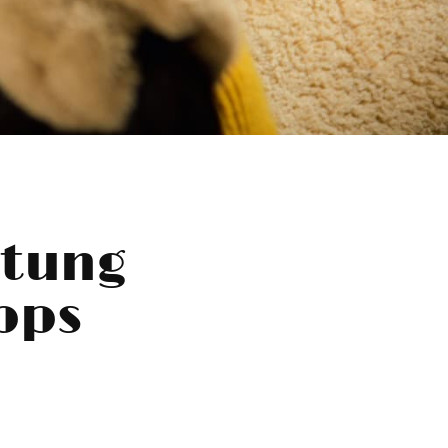
itung
ipps