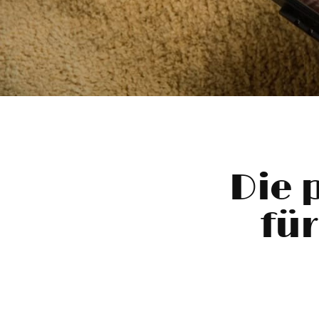
Die 
für