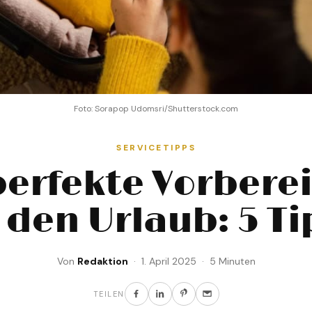
Foto: Sorapop Udomsri/Shutterstock.com
SERVICETIPPS
perfekte Vorbere
 den Urlaub: 5 T
Von
Redaktion
· 1. April 2025 · 5 Minuten
TEILEN