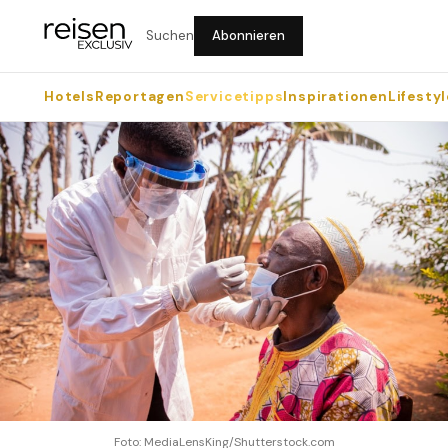
Suchen
Abonnieren
Hotels
Reportagen
Servicetipps
Inspirationen
Lifestyl
Foto: MediaLensKing/Shutterstock.com