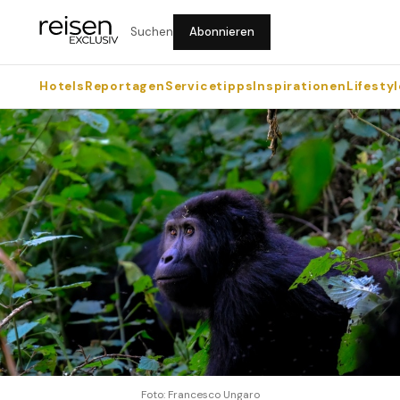
Suchen
Abonnieren
Hotels
Reportagen
Servicetipps
Inspirationen
Lifestyl
Foto: Francesco Ungaro