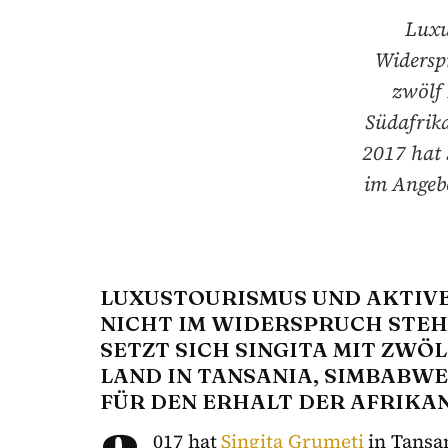
Luxu
Widerspr
zwölf
Südafrik
2017 hat 
im Angeb
LUXUSTOURISMUS UND AKTIV
NICHT IM WIDERSPRUCH STEH
SETZT SICH SINGITA MIT ZWÖ
LAND IN TANSANIA, SIMBABW
FÜR DEN ERHALT DER AFRIKAN
017 hat
Singita Grumeti
in Tansa