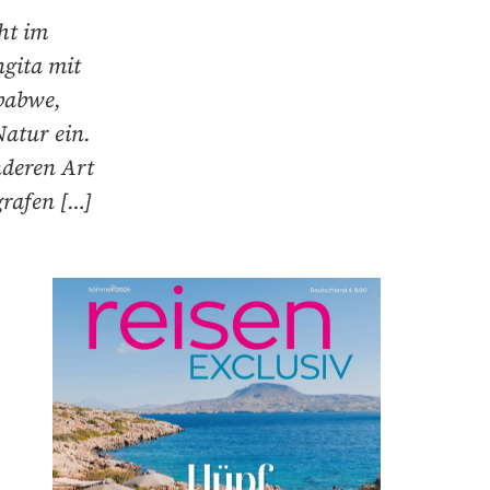
ht im
ngita mit
babwe,
atur ein.
nderen Art
rafen […]