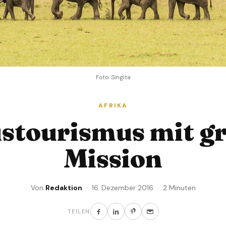
Foto: Singita
AFRIKA
stourismus mit g
Mission
Von
Redaktion
· 16. Dezember 2016 · 2 Minuten
TEILEN