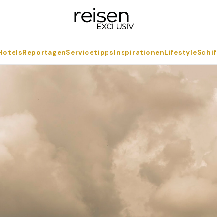
Hotels
Reportagen
Servicetipps
Inspirationen
Lifestyle
Schif