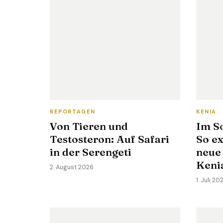
REPORTAGEN
KENIA
Von Tieren und
Im S
Testosteron: Auf Safari
So ex
in der Serengeti
neue
Keni
2. August 2026
1. Juli 20