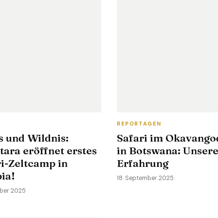
S
REPORTAGEN
s und Wildnis:
Safari im Okavango
ara eröffnet erstes
in Botswana: Unser
i-Zeltcamp in
Erfahrung
ia!
18. September 2025
ber 2025