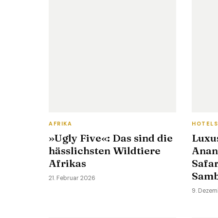
AFRIKA
HOTEL
»Ugly Five«: Das sind die
Luxu
hässlichsten Wildtiere
Anant
Afrikas
Safar
Samb
21. Februar 2026
9. Dezem