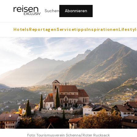
Suchen
Abonnieren
Hotels
Reportagen
Servicetipps
Inspirationen
Lifestyl
Foto: Tourismusverein Schenna/Roter Rucksack