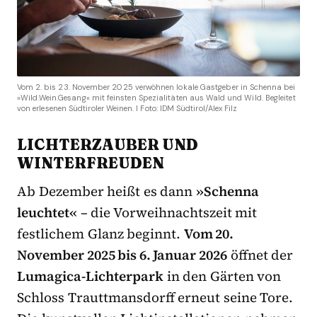
Vom 2. bis 23. November 2025 verwöhnen lokale Gastgeber in Schenna bei
»Wild.Wein.Gesang« mit feinsten Spezialitäten aus Wald und Wild. Begleitet
von erlesenen Südtiroler Weinen. I Foto: IDM Südtirol/Alex Filz
LICHTERZAUBER UND
WINTERFREUDEN
Ab Dezember heißt es dann
»Schenna
leuchtet«
– die Vorweihnachtszeit mit
festlichem Glanz beginnt.
Vom 20.
November 2025 bis 6. Januar 2026
öffnet der
Lumagica-Lichterpark
in den Gärten von
Schloss Trauttmansdorff erneut seine Tore.