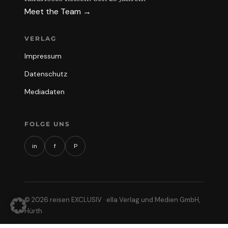
Meet the Team →
VERLAG
Impressum
Datenschutz
Mediadaten
FOLGE UNS
in
f
P
© 2026 reisen EXCLUSIV · ella Verlag und Medien GmbH,
Hürth