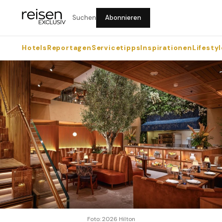
Suchen
Abonnieren
Hotels
Reportagen
Servicetipps
Inspirationen
Lifestyl
Foto: 2026 Hilton