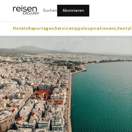
Suchen
Abonnieren
Hotels
Reportagen
Servicetipps
Inspirationen
Lifestyl