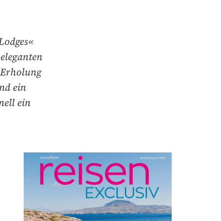
 Lodges«
 eleganten
e Erholung
nd ein
ell ein