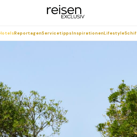
Hotels
Reportagen
Servicetipps
Inspirationen
Lifestyle
Schif