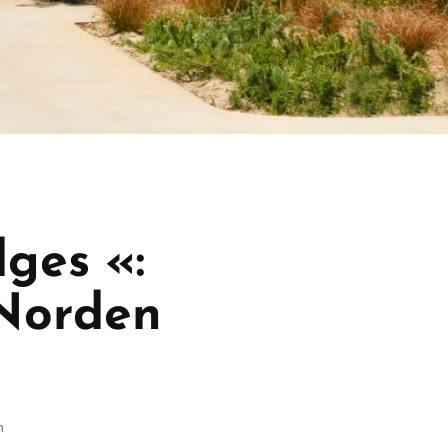
dges «:
Norden
n