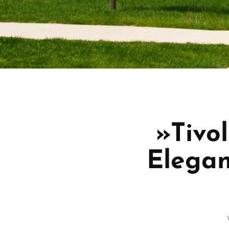
»Tivol
Elega