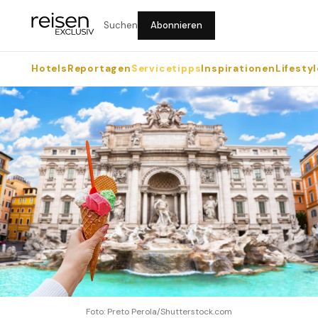
Suchen
Abonnieren
Hotels
Reportagen
Servicetipps
Inspirationen
Lifestyl
Foto: Preto Perola/Shutterstock.com